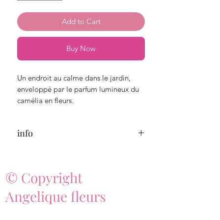
Add to Cart
Buy Now
Un endroit au calme dans le jardin,
enveloppé par le parfum lumineux du
camélia en fleurs.
info
Durée de combustion : 15 heures
© Copyright
Poids total : 49 grammes
Angelique fleurs
Les bougies votives conviennent bien
pour parfumer les petites surfaces.