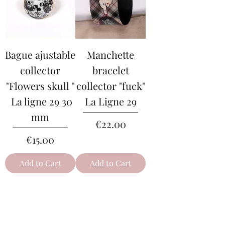
Bague ajustable
Manchette
collector
bracelet
"Flowers skull "
collector "fuck"
La ligne 29 30
La Ligne 29
mm
Price
€22.00
Price
€15.00
Add to Cart
Add to Cart