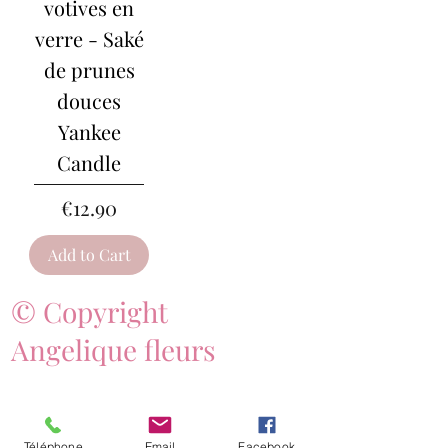
votives en
verre - Saké
de prunes
douces
Yankee
Candle
Price
€12.90
Add to Cart
© Copyright
Angelique fleurs
Téléphone
Email
Facebook