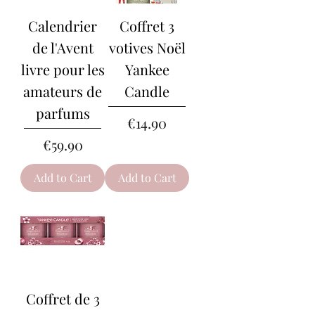
Calendrier
Coffret 3
de l'Avent
votives Noël
livre pour les
Yankee
amateurs de
Candle
parfums
Price
€14.90
Price
€59.90
Add to Cart
Add to Cart
Coffret de 3