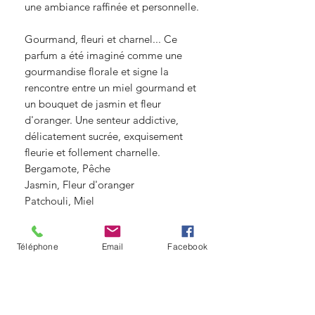
une ambiance raffinée et personnelle.
Gourmand, fleuri et charnel... Ce
parfum a été imaginé comme une
gourmandise florale et signe la
rencontre entre un miel gourmand et
un bouquet de jasmin et fleur
d'oranger. Une senteur addictive,
délicatement sucrée, exquisement
fleurie et follement charnelle.
Bergamote, Pêche
Jasmin, Fleur d'oranger
Patchouli, Miel
© Copyright
Téléphone
Email
Facebook
Angelique fleurs