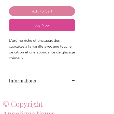
Add to Cart
Buy Now
L'arôme riche et onctueux des
cupcakes à la vanille avec une touche
de citron et une abondance de glaçage
crémeux.
Informations
Durée de combustion : de 65h à 90h
© Copyright
Poids total : 411 grammes
Angelique fleurs
.