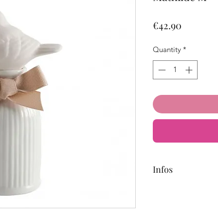
Price
€42.90
Quantity
*
Infos
Renouvelez la recha
de vos envies pour p
du diffuseur.