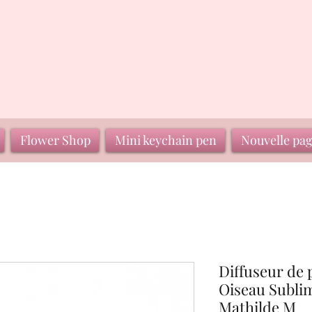
Flower Shop
Mini keychain pen
Nouvelle pa
Diffuseur de
Oiseau Subli
Mathilde M