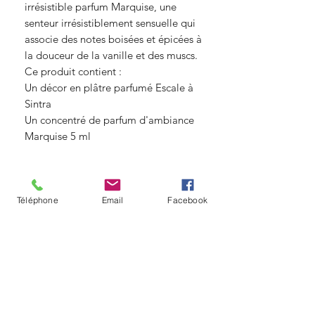
irrésistible parfum Marquise, une
senteur irrésistiblement sensuelle qui
associe des notes boisées et épicées à
la douceur de la vanille et des muscs.
Ce produit contient :
Un décor en plâtre parfumé Escale à
Sintra
Un concentré de parfum d'ambiance
Marquise 5 ml
© Copyright
Téléphone
Email
Facebook
Angelique fleurs