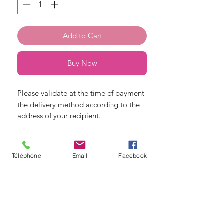
Add to Cart
Buy Now
Please validate at the time of payment
the delivery method according to the
address of your recipient.
© Copyright
Téléphone
Email
Facebook
Angelique fleurs