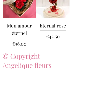
Mon amour
Eternal rose
éternel
Price
€42.50
Price
€56.00
© Copyright
Angelique fleurs